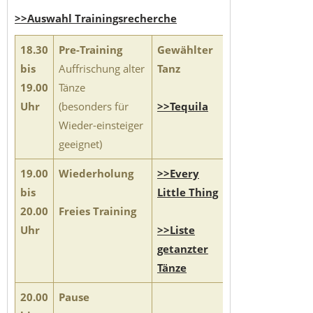
>>Auswahl Trainingsrecherche
18.30
Pre-Training
Gewählter
bis
Auffrischung alter
Tanz
19.00
Tänze
Uhr
(besonders für
>>Tequila
Wieder-einsteiger
geeignet)
19.00
Wiederholung
>>Every
bis
Little Thing
20.00
Freies Training
Uhr
>>Liste
getanzter
Tänze
20.00
Pause