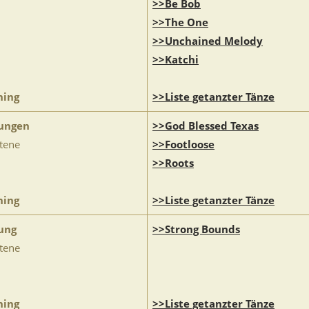
>>Be Bob
>>The One
>>Unchained Melody
>>Katchi
ning
>>Liste getanzter Tänze
ungen
>>God Blessed Texas
ttene
>>Footloose
>>Roots
ning
>>Liste getanzter Tänze
ung
>>Strong Bounds
ttene
ning
>>Liste getanzter Tänze