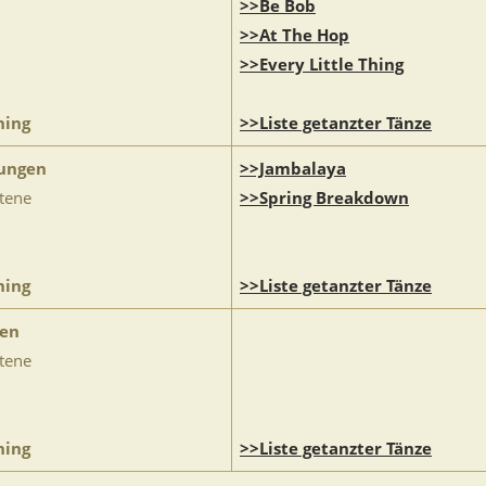
>>Be Bob
>>At The Hop
>>Every Little Thing
ning
>>Liste getanzter Tänze
ungen
>>Jambalaya
ttene
>>Spring Breakdown
ning
>>Liste getanzter Tänze
zen
ttene
ning
>>Liste getanzter Tänze