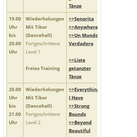
Tänze
19.00
Wiederholungen
>>Senorita
Uhr
Mit Tibor
>>Anywhere
bis
(Dancehall)
>>Un Mundo
20.00
Fortgeschrittene
Verdadero
Uhr
Level 1
>>Liste
Freies Training
getanzter
Tänze
20.00
Wiederholungen
>>Everything
Uhr
Mit Tibor
I Have
bis
(Dancehall)
>>Strong
21.00
Fortgeschrittene
Bounds
Uhr
Level 2
>>Beyond
Beautiful