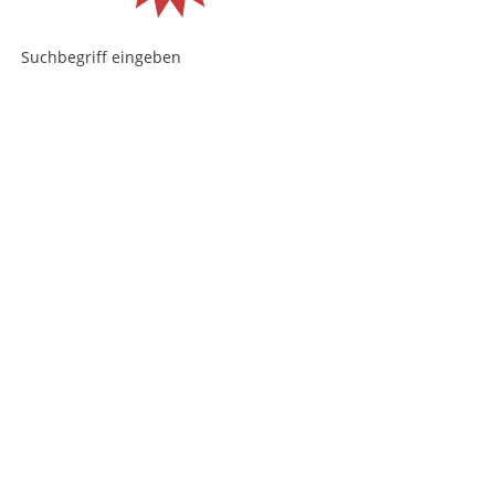
Suchbegriff eingeben
...
search engine
by
freefind
Hot News
Livestream