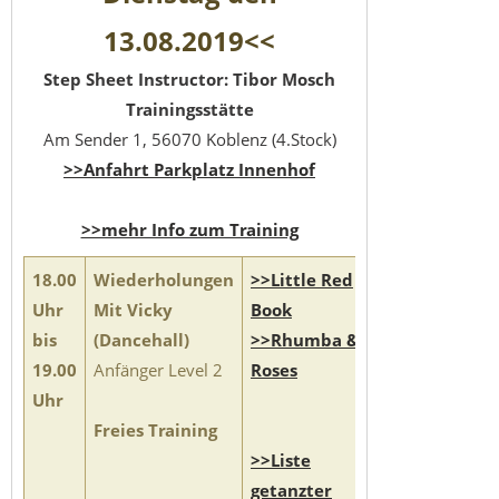
13.08.2019<<
Step Sheet Instructor: Tibor Mosch
Trainingsstätte
Am Sender 1, 56070 Koblenz (4.Stock)
>>Anfahrt Parkplatz Innenhof
>>mehr Info zum Training
18.00
Wiederholungen
>>Little Red
Uhr
Mit Vicky
Book
bis
(Dancehall)
>>Rhumba &
19.00
Anfänger Level 2
Roses
Uhr
Freies Training
>>Liste
getanzter