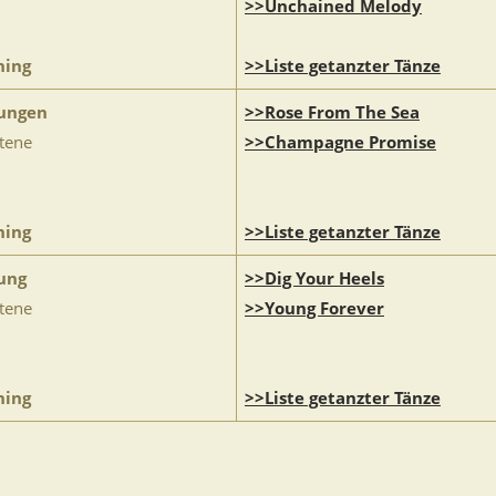
>>Unchained Melody
ning
>>Liste getanzter Tänze
ungen
>>Rose From The Sea
ttene
>>Champagne Promise
ning
>>Liste getanzter Tänze
ung
>>Dig Your Heels
ttene
>>Young Forever
ning
>>Liste getanzter Tänze