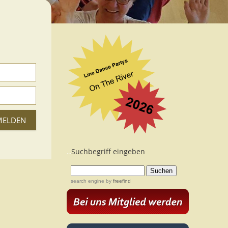
Suchbegriff eingeben
...
search engine
by
freefind