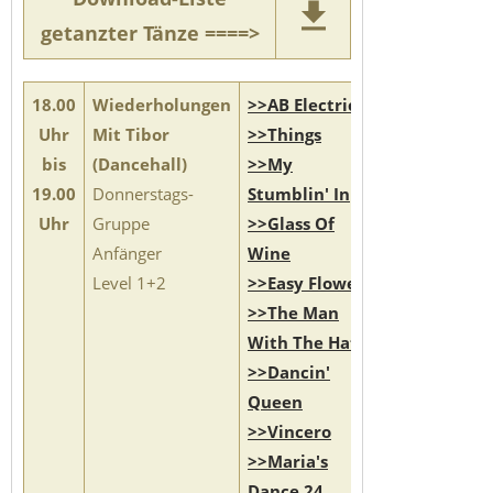
getanzter Tänze ====>
18.00
Wiederholungen
>>AB Electric
Uhr
Mit Tibor
>>Things
bis
(Dancehall)
>>My
19.00
Donnerstags-
Stumblin' In
Uhr
Gruppe
>>Glass Of
Anfänger
Wine
Level 1+2
>>Easy Flower
>>The Man
With The Hat
>>Dancin'
Queen
>>Vincero
>>Maria's
Dance 24