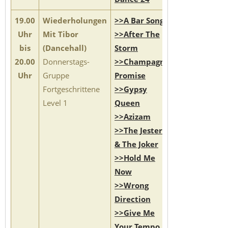
19.00
Wiederholungen
>>A Bar Song
Uhr
Mit Tibor
>>After The
bis
(Dancehall)
Storm
20.00
Donnerstags-
>>Champagne
Uhr
Gruppe
Promise
Fortgeschrittene
>>Gypsy
Level 1
Queen
>>Azizam
>>The Jester
& The Joker
>>Hold Me
Now
>>Wrong
Direction
>>Give Me
Your Tempo