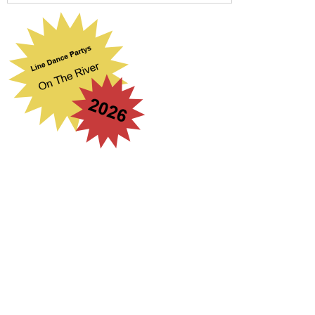
Suchbegriff eingeben
...
search engine
by
freefind