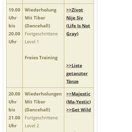
19.00
Wiederholung
>>Zivot
Uhr
Mit Tibor
Nije Siv
bis
(Dancehall)
(Life Is Not
20.00
Fortgeschrittene
Gray)
Uhr
Level 1
Freies Training
>>Liste
getanzter
Tänze
20.00
Wiederholungen
>>Majestic
Uhr
Mit Tibor
(Ma-Yestic)
bis
(Dancehall)
>>Get Wild
21.00
Fortgeschrittene
Uhr
Level 2