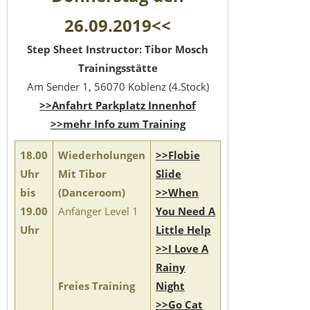
26.09.2019<<
Step Sheet Instructor: Tibor Mosch
Trainingsstätte
Am Sender 1, 56070 Koblenz (4.Stock)
>>Anfahrt Parkplatz Innenhof
>>mehr Info zum Training
18.00
Wiederholungen
>>Flobie
Uhr
Mit Tibor
Slide
bis
(Danceroom)
>>When
19.00
Anfänger Level 1
You Need A
Uhr
Little Help
>>I Love A
Rainy
Freies Training
Night
>>Go Cat