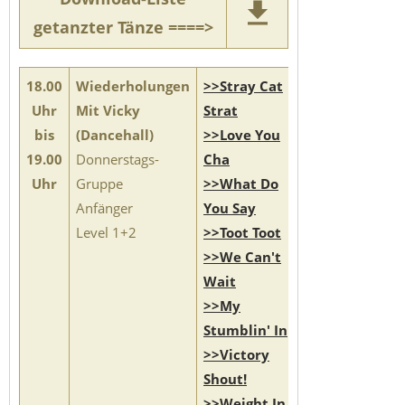
getanzter Tänze ====>
18.00
Wiederholungen
>>Stray Cat
Uhr
Mit Vicky
Strat
bis
(Dancehall)
>>Love You
19.00
Donnerstags-
Cha
Uhr
Gruppe
>>What Do
Anfänger
You Say
Level 1+2
>>Toot Toot
>>We Can't
Wait
>>My
Stumblin' In
>>Victory
Shout!
>>Weight In