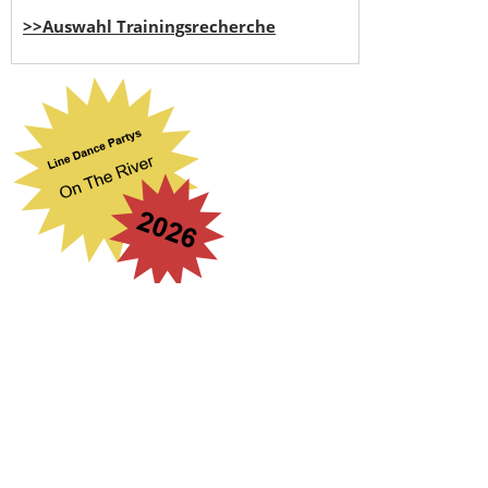
>>Auswahl Trainingsrecherche
Suchbegriff eingeben
...
search engine
by
freefind