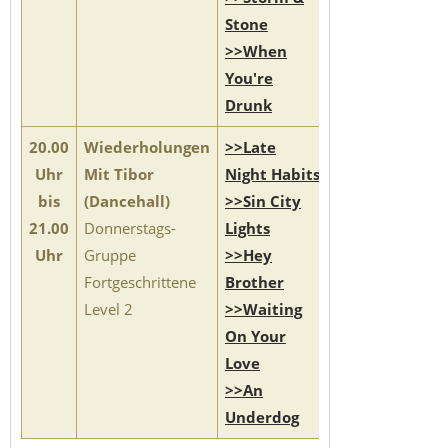
Stone
>>When
You're
Drunk
20.00
Wiederholungen
>>Late
Uhr
Mit Tibor
Night Habits
bis
(Dancehall)
>>Sin City
21.00
Donnerstags-
Lights
Uhr
Gruppe
>>Hey
Fortgeschrittene
Brother
Level 2
>>Waiting
On Your
Love
>>An
Underdog