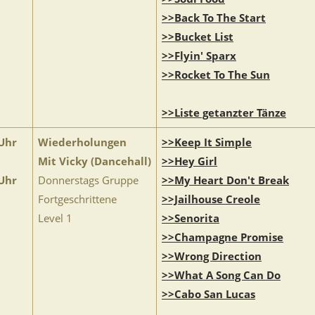
>>Back To The Start
>>Bucket List
>>Flyin' Sparx
>>Rocket To The Sun
>>Liste getanzter Tänze
Uhr
Wiederholungen
>>Keep It Simple
Mit Vicky (Dancehall)
>>Hey Girl
Uhr
Donnerstags Gruppe
>>My Heart Don't Break
Fortgeschrittene
>>Jailhouse Creole
Level 1
>>Senorita
>>Champagne Promise
>>Wrong Direction
>>What A Song Can Do
>>Cabo San Lucas