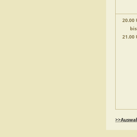
20.00 
bis
21.00 
>>Auswah