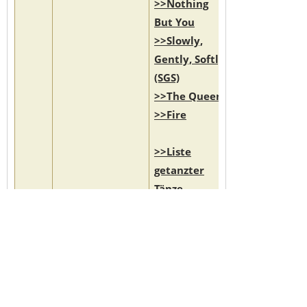
>>Nothing
But You
>>Slowly,
Gently, Softly
(SGS)
>>The Queen
>>Fire
>>Liste
getanzter
Tänze
>>Auswahl Trainingsrecherche