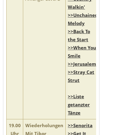
Walkin'
>>Unchained
Melody
>>Back To
the Start
>>When You
Smile
>>Jerusalema
>>Stray Cat
Strut
>>Liste
getanzter
Tänze
19.00
Wiederholungen
>>Senorita
Uhr
Mit Tibor
>>Get It