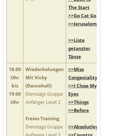
The Start
>>Go Cat Go
>>Jerusalema
>>Liste
getanzter
Tänze
18.00
Wiederholungen
>>Miss
Uhr
Mit Vicky
Congeniality
bis
(Dancehall)
>>I Close My
19.00
Dienstags Gruppe
Eyes
Uhr
Anfänger Level 2
>>Things
>>Before
Freies Training
Dienstags Gruppe
>>Absolutley
Anfänger Level 2
>>Country