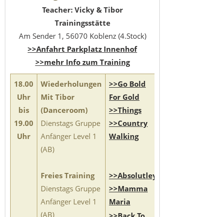
Teacher: Vicky & Tibor
Trainingsstätte
Am Sender 1, 56070 Koblenz (4.Stock)
>>Anfahrt Parkplatz Innenhof
>>mehr Info zum Training
18.00
Wiederholungen
>>Go Bold
Uhr
Mit Tibor
For Gold
bis
(Danceroom)
>>Things
19.00
Dienstags Gruppe
>>Country
Uhr
Anfänger Level 1
Walking
(AB)
Freies Training
>>Absolutley
Dienstags Gruppe
>>Mamma
Anfänger Level 1
Maria
(AB)
>>Back To