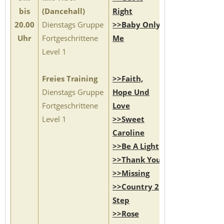
bis
(Dancehall)
Right
20.00
Dienstags Gruppe
>>Baby Only
Uhr
Fortgeschrittene
Me
Level 1
Freies Training
>>Faith,
Dienstags Gruppe
Hope Und
Fortgeschrittene
Love
Level 1
>>Sweet
Caroline
>>Be A Light
>>Thank You
>>Missing
>>Country 2
Step
>>Rose