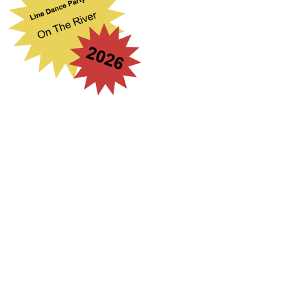
Suchbegriff eingeben
...
search engine
by
freefind