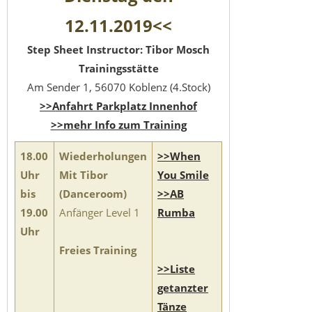
12.11.2019<<
Step Sheet Instructor: Tibor Mosch
Trainingsstätte
Am Sender 1, 56070 Koblenz (4.Stock)
>>Anfahrt Parkplatz Innenhof
>>mehr Info zum Training
18.00
Wiederholungen
>>When
Uhr
Mit Tibor
You Smile
bis
(Danceroom)
>>AB
19.00
Anfänger Level 1
Rumba
Uhr
Freies Training
>>Liste
getanzter
Tänze