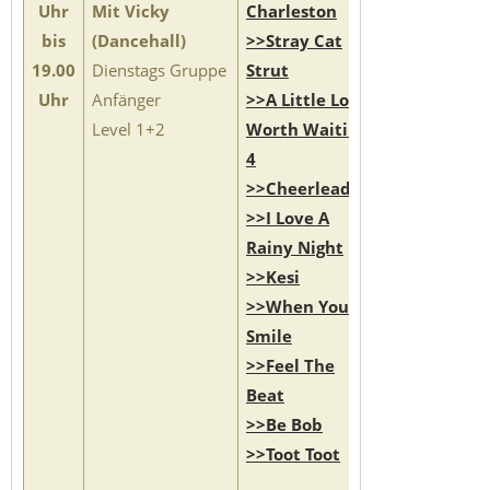
Uhr
Mit Vicky
Charleston
bis
(Dancehall)
>>Stray Cat
19.00
Dienstags Gruppe
Strut
Uhr
Anfänger
>>A Little Love
Level 1+2
Worth Waiting
4
>>Cheerleader
>>I Love A
Rainy Night
>>Kesi
>>When You
Smile
>>Feel The
Beat
>>Be Bob
>>Toot Toot