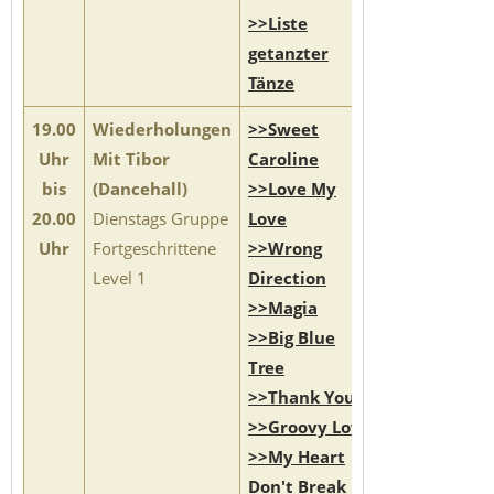
>>Liste
getanzter
Tänze
19.00
Wiederholungen
>>Sweet
Uhr
Mit Tibor
Caroline
bis
(Dancehall)
>>Love My
20.00
Dienstags Gruppe
Love
Uhr
Fortgeschrittene
>>Wrong
Level 1
Direction
>>Magia
>>Big Blue
Tree
>>Thank You
>>Groovy Love
>>My Heart
Don't Break