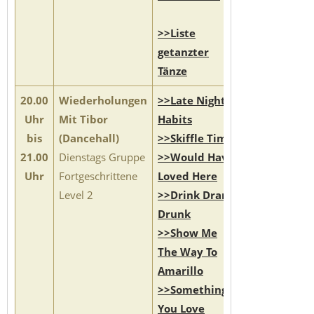
>>Liste
getanzter
Tänze
20.00
Wiederholungen
>>Late Night
Uhr
Mit Tibor
Habits
bis
(Dancehall)
>>Skiffle Time
21.00
Dienstags Gruppe
>>Would Have
Uhr
Fortgeschrittene
Loved Here
Level 2
>>Drink Drank
Drunk
>>Show Me
The Way To
Amarillo
>>Something
You Love