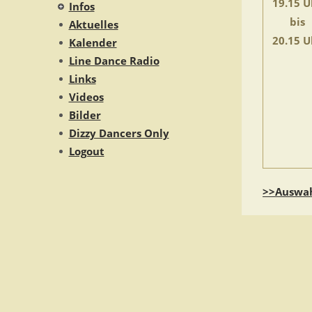
19.15 U
Infos
bis
Aktuelles
20.15 U
Kalender
Line Dance Radio
Links
Videos
Bilder
Dizzy Dancers Only
Logout
>>Auswah