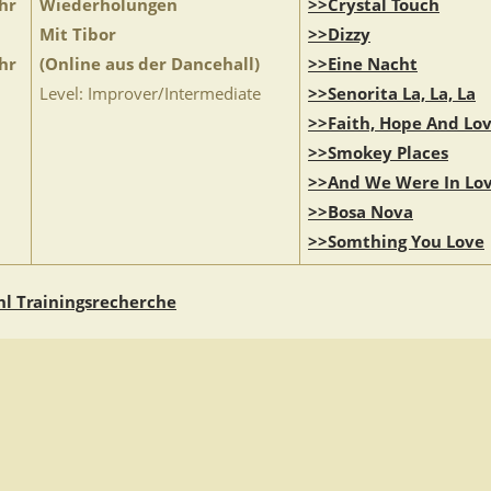
hr
Wiederholungen
>>Crystal Touch
Mit Tibor
>>Dizzy
hr
(Online aus der Dancehall)
>>Eine Nacht
Level: Improver/Intermediate
>>Senorita La, La, La
>>Faith, Hope And Lo
>>Smokey Places
>>And We Were In Lo
>>Bosa Nova
>>Somthing You Love
l Trainingsrecherche