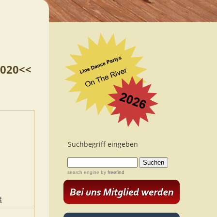
2020<<
Suchbegriff eingeben
...
search engine
by
freefind
t