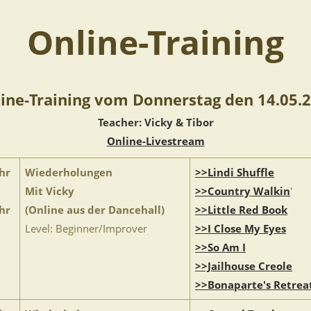
Online-Training
ine-Training vom Donnerstag den 14.05.
Teacher: Vicky & Tibor
Online-Livestream
hr
Wiederholungen
>>Lindi Shuffle
Mit Vicky
>>Country Walkin
'
hr
(Online aus der Dancehall)
>>Little Red Book
Level: Beginner/Improver
>>I Close My Eyes
>>So Am I
>>Jailhouse Creole
>>Bonaparte's Retrea