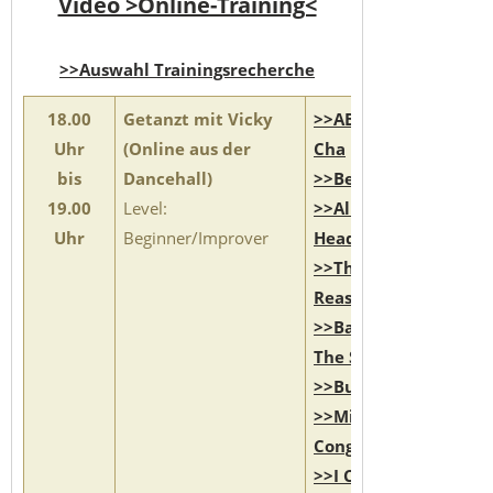
Video >Online-Training<
>>Auswahl Trainingsrecherche
18.00
Getanzt mit Vicky
>>AB Chilly
Uhr
(Online aus der
Cha
bis
Dancehall)
>>Best Of Us
19.00
Level:
>>All In My
Uhr
Beginner/Improver
Head
>>There's A
Reason
>>Back To
The Start
>>Bucket List
>>Miss
Congeniality
>>I Close My