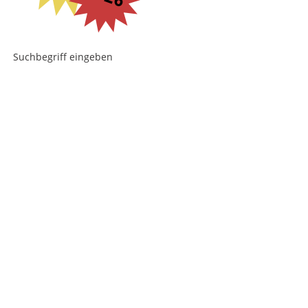
Suchbegriff eingeben
...
search engine
by
freefind
Hot News