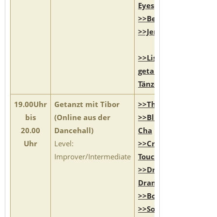
Eyes
>>Before
>>Jerusalema
>>Liste
getanzter
Tänze
19.00Uhr
Getanzt m
it Tibor
>>Thank You
bis
(Online aus der
>>Blue Night
20.00
Dancehall)
Cha
Uhr
Level:
>>Crystel
Improver/Intermediate
Touch
>>Drink
Drank Drunk
>>Bosa Nova
>>Soul Shake