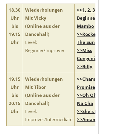
18.30
Wiederholungen
>>1, 2, 3
Uhr
Mit Vicky
Beginner
bis
(Online aus der
Mambo
19.15
Dancehall)
>>Rocket To
Uhr
Level:
The Sun
Beginner/Improver
>>Miss
Congeniality
>>Billy
19.15
Wiederholungen
>>Champagne
Uhr
Mit Tibor
Promise
bis
(Online aus der
>>Oh Oh Na
20.15
Dancehall)
Na Cha
Uhr
Level:
>>She's Mine
Improver/Intermediate
>>Amame