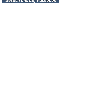
Hot News
Livestream
Paartanz Training
Online-Training
Letzter Workshop
Letztes Training
Nächstes Training
Neuesten Tänze